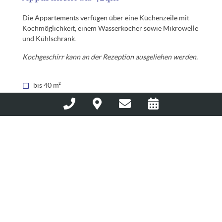
Die Appartements verfügen über eine Küchenzeile mit
Kochmöglichkeit, einem Wasserkocher sowie Mikrowelle
und Kühlschrank.
Kochgeschirr kann an der Rezeption ausgeliehen werden.
bis 40 m²
von 92€ bis 139€ für 1 Person
von 115€ bis 159€ für 2 Personen
Familienzimmer bis 40qm